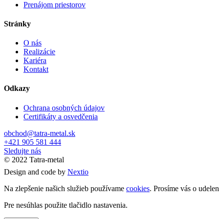
Prenájom priestorov
Stránky
O nás
Realizácie
Kariéra
Kontakt
Odkazy
Ochrana osobných údajov
Certifikáty a osvedčenia
obchod@tatra-metal.sk
+421 905 581 444
Sledujte nás
© 2022 Tatra-metal
Design and code by
Nextio
Na zlepšenie našich služieb používame
cookies
. Prosíme vás o udelen
Pre nesúhlas použite tlačidlo nastavenia.