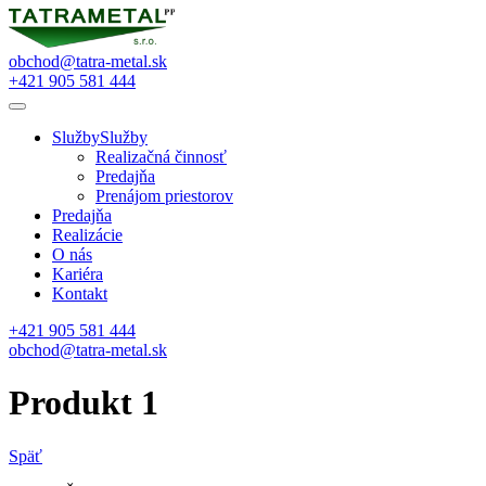
obchod@tatra-metal.sk
+421 905 581 444
Služby
Služby
Realizačná činnosť
Predajňa
Prenájom priestorov
Predajňa
Realizácie
O nás
Kariéra
Kontakt
+421 905 581 444
obchod@tatra-metal.sk
Produkt 1
Späť