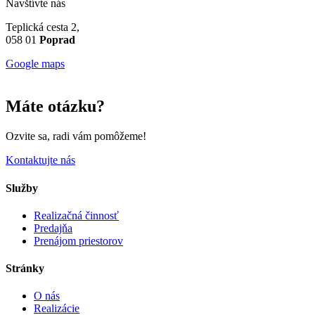
Navštívte nás
Teplická cesta 2,
058 01
Poprad
Google maps
Máte otázku?
Ozvite sa, radi vám pomôžeme!
Kontaktujte nás
Služby
Realizačná činnosť
Predajňa
Prenájom priestorov
Stránky
O nás
Realizácie