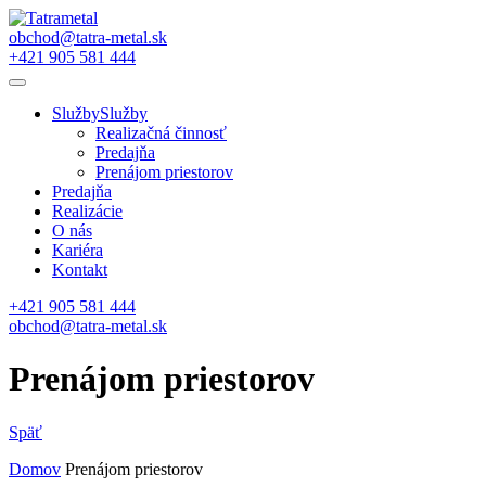
obchod@tatra-metal.sk
+421 905 581 444
Služby
Služby
Realizačná činnosť
Predajňa
Prenájom priestorov
Predajňa
Realizácie
O nás
Kariéra
Kontakt
+421 905 581 444
obchod@tatra-metal.sk
Prenájom priestorov
Späť
Domov
Prenájom priestorov